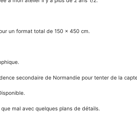
sée à mon atelier il y a plus de 2 ans 1/2.
ur un format total de 150 x 450 cm.
ophique.
sidence secondaire de Normandie pour tenter de la capte
Disponible.
n que mal avec quelques plans de détails.