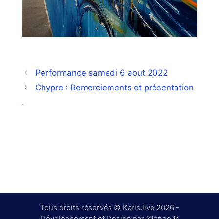
Performance samedi 6 aout 2022
Chypre : Remerciements et présentation
.
Tous droits réservés © Karls.live 2026 -
Développement et Design par Xtendo.fr