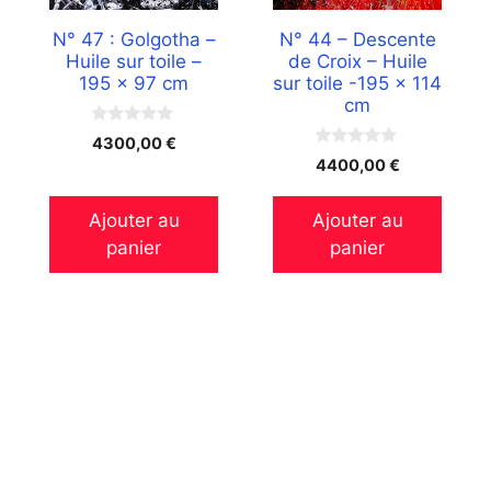
N° 47 : Golgotha –
N° 44 – Descente
Huile sur toile –
de Croix – Huile
195 x 97 cm
sur toile -195 x 114
cm
0
4300,00
€
s
0
4400,00
€
u
s
r
u
5
r
Ajouter au
Ajouter au
5
panier
panier