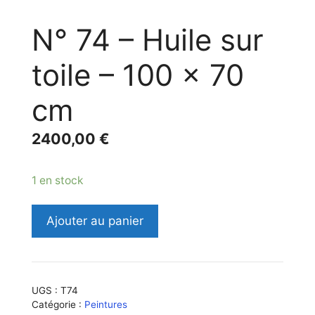
N° 74 – Huile sur
toile – 100 x 70
cm
2400,00
€
1 en stock
quantité
Ajouter au panier
de
N°
74
-
UGS :
T74
Huile
Catégorie :
Peintures