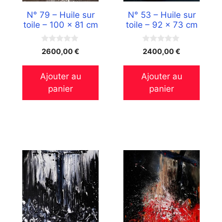
N° 79 – Huile sur
N° 53 – Huile sur
toile – 100 x 81 cm
toile – 92 x 73 cm
0
0
2600,00
€
2400,00
€
s
s
u
u
r
r
Ajouter au
Ajouter au
5
5
panier
panier