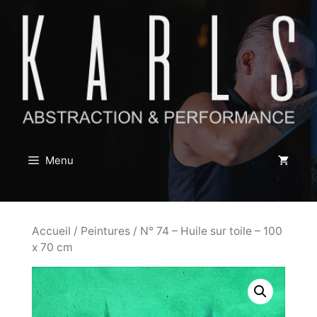
Aller
au
contenu
Menu
Accueil
/
Peintures
/ N° 74 – Huile sur toile – 100
x 70 cm