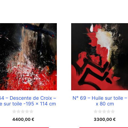
44 – Descente de Croix –
N° 69 – Huile sur toile –
e sur toile -195 x 114 cm
x 80 cm
0
0
4400,00
€
3300,00
€
s
s
u
u