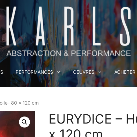
MS
PERFORMANCES
OEUVRES
ACHETER
oile- 80 x 120 cm
EURYDICE – Hui
x 120 cm