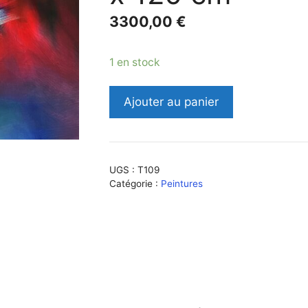
3300,00
€
1 en stock
quantité
Ajouter au panier
de
EURYDICE
-
Huile
UGS :
T109
sur
Catégorie :
Peintures
toile-
80
x
120
cm