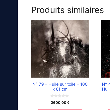
Produits similaires
N° 79 – Huile sur toile – 100
N° 
x 81 cm
Huil
0
2600,00
€
s
u