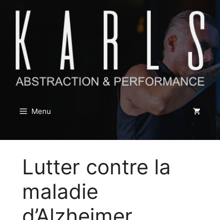
Aller
au
contenu
Menu
Lutter contre la
maladie
d’Alzheimer