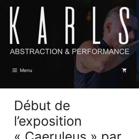
Aller
au
contenu
Menu
Début de
l’exposition
« Caeruleus » par