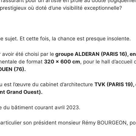
de rassurant pour un artiste en proie au doute (logiquem
prestigieux où doté d’une visibilité exceptionnelle?
sujet. Et cette fois, la chance est presque insolente.
 avoir été choisi par le
groupe ALDERAN (PARIS 16), en 
mentale de format
320 x 600 cm
, pour le hall d’accue
UEN (76).
u est l’œuvre du cabinet d’architecture
TVK (PARIS 19), 
nt Grand Ouest).
 du bâtiment courant avril 2023.
articulier son président monsieur Rémy BOURGEON, pour