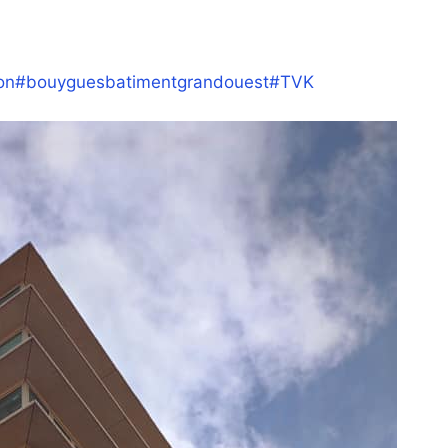
on
#bouyguesbatimentgrandouest
#TVK