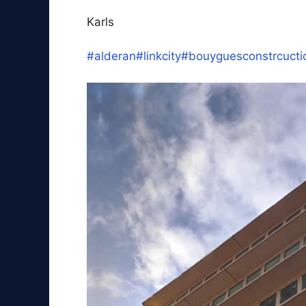
Karls
#alderan
#linkcity
#bouyguesconstrcucti